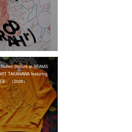
「Rotten Donuts at BEAMS
RT TAKANAWA featuring.
呆」（2026）