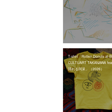
T-shirt「Rotten Donuts at
CULTUART TAKANAWA feat
踊れる阿呆」（2026）