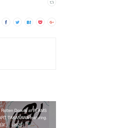
「Rotten Donuts at BEAMS
RT TAKANAWA featuring.
呆」（2026）