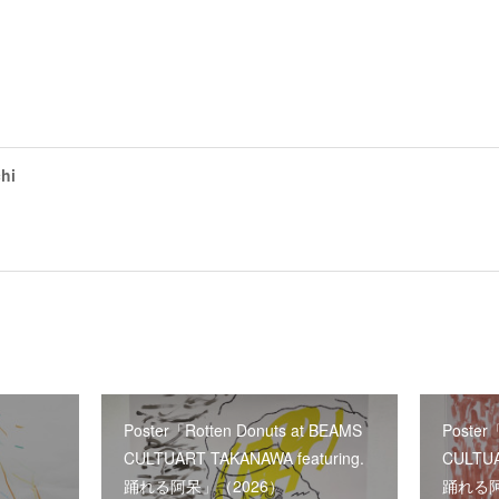
hi
』
Poster「Rotten Donuts at BEAMS
Poster
CULTUART TAKANAWA featuring.
CULTUA
踊れる阿呆」（2026）
踊れる阿