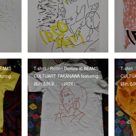
 BEAMS
T-shirt「Rotten Donuts at BEAMS
T-shirt
uring.
CULTUART TAKANAWA featuring.
CULTUA
踊れる阿呆」（2026）
踊れる阿