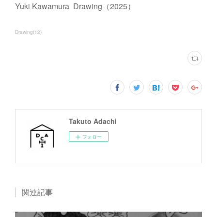
Yuki Kawamura Drawing（2025）
Drawing
(
12
)
Takuto Adachi
フォロー
関連記事