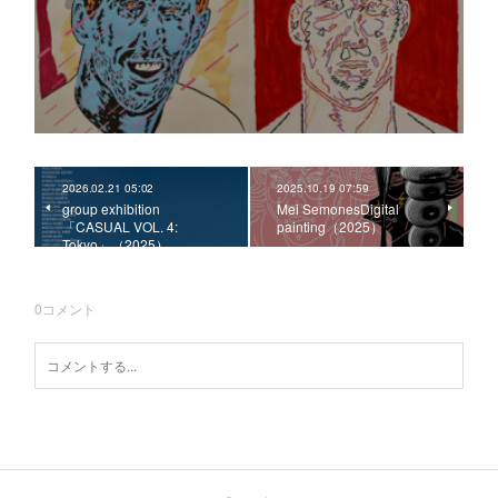
2026.02.21 05:02
2025.10.19 07:59
group exhibition
Mei SemonesDigital
「CASUAL VOL. 4:
painting（2025）
Tokyo」（2025）
0
コメント